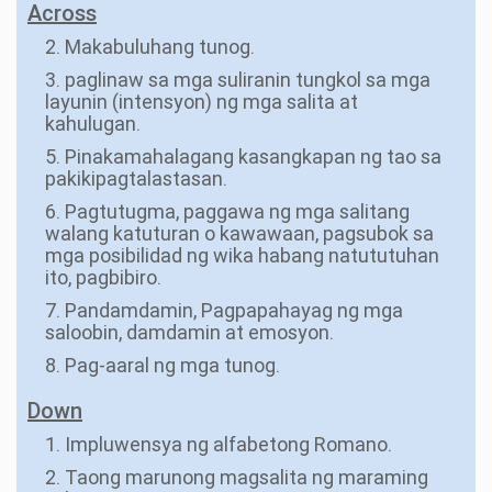
Across
2. Makabuluhang tunog.
3. paglinaw sa mga suliranin tungkol sa mga
layunin (intensyon) ng mga salita at
kahulugan.
5. Pinakamahalagang kasangkapan ng tao sa
pakikipagtalastasan.
6. Pagtutugma, paggawa ng mga salitang
walang katuturan o kawawaan, pagsubok sa
mga posibilidad ng wika habang natututuhan
ito, pagbibiro.
7. Pandamdamin, Pagpapahayag ng mga
saloobin, damdamin at emosyon.
8. Pag-aaral ng mga tunog.
Down
1. Impluwensya ng alfabetong Romano.
2. Taong marunong magsalita ng maraming