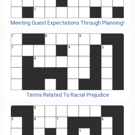
Meeting Guest Expectations Through Planning!
Terms Related To Racial Prejudice