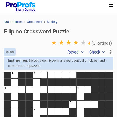
Brain Games
›
Crossword
›
Society
Filipino Crossword Puzzle
★
★
★
★
★
4
(3 Ratings)
Reveal
Check
00:00
Instruction:
Select a cell, type in answers based on clues, and
complete the puzzle.