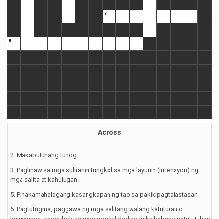
Across
2. Makabuluhang tunog.
3. Paglinaw sa mga suliranin tungkol sa mga layunin (intensyon) ng
mga salita at kahulugan.
5. Pinakamahalagang kasangkapan ng tao sa pakikipagtalastasan.
6. Pagtutugma, paggawa ng mga salitang walang katuturan o
kawawaan, pagsubok sa mga posibilidad ng wika habang natututuhan